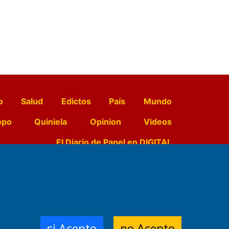
o
Salud
Edictos
País
Mundo
opo
Quiniela
Opinion
Videos
El Diario de Papel en DIGITAL
e Contenidos:
Nemesio
ración,
si Acepto
no Acepto