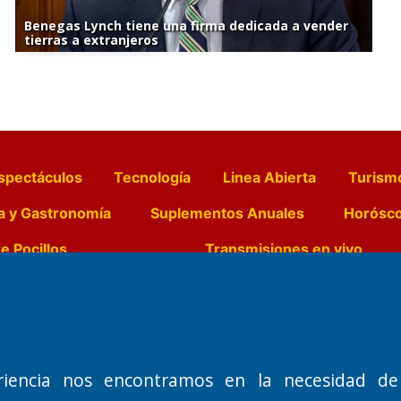
Benegas Lynch tiene una firma dedicada a vender
tierras a extranjeros
spectáculos
Tecnología
Linea Abierta
Turism
a y Gastronomía
Suplementos Anuales
Horósc
e Pocillos
Transmisiones en vivo
Nemesio
Domicilio Legal: José Ingenieros 855,
Director General d
o de 1992
Santa Rosa, La Pampa.
Dr. Jorge Ricardo 
riencia nos encontramos en la necesidad de
Número de Registro DNDA:
Redacción, Administ