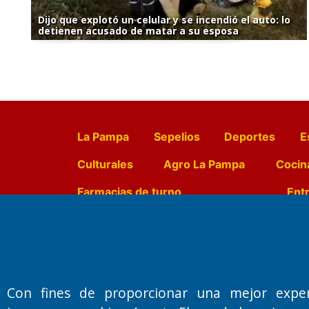
Dijo que explotó un celular y se incendió el auto: lo
detienen acusado de matar a su esposa
La Pampa
Sepelios
Deportes
E
Culturales
Agro La Pampa
Cocin
Farmacias de turno
Entr
Fundado por el
Doctor Antonio 
Primera edición: Domingo 3 de May
Con fines de proporcionar una mejor expe
Miembro de ADIRA,ADEPA y CPPAL