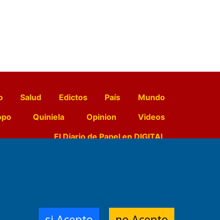
o
Salud
Edictos
País
Mundo
opo
Quiniela
Opinion
Videos
El Diario de Papel en DIGITAL
e Contenidos:
Nemesio
ración,
si Acepto
no Acepto