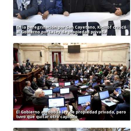
En la peregrinación por San Cayetano, Kicillof criticó
al Gobierno por la ley de propiedad privada
El Gobierno aprobó la ley de propiedad privada, pero
tuvo que quitar otro capítulo