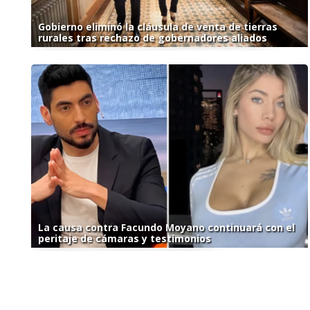
Gobierno eliminó la cláusula de venta de tierras
rurales tras rechazo de gobernadores aliados
La causa contra Facundo Moyano continuará con el
peritaje de cámaras y testimonios