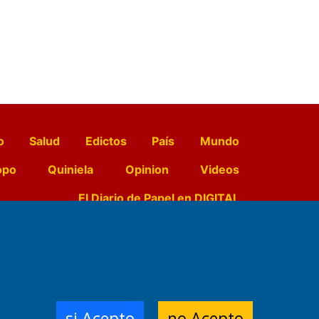
o
Salud
Edictos
País
Mundo
opo
Quiniela
Opinion
Videos
El Diario de Papel en DIGITAL
e Contenidos:
Nemesio
ración,
si Acepto
no Acepto