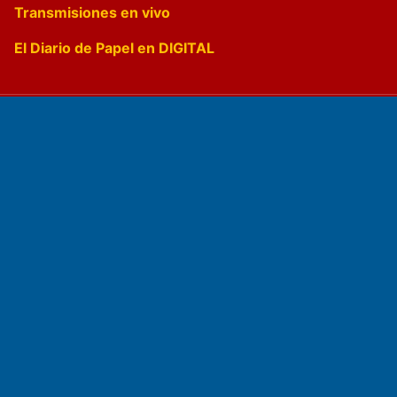
Transmisiones en vivo
El Diario de Papel en DIGITAL
Fundado por el
Doctor Antonio Nemesio
Primera edición: Domingo 3 de Mayo de 1992
Miembro de ADIRA,ADEPA y CPPAL
Propietario: El Diario SRL
Director Periodístico: