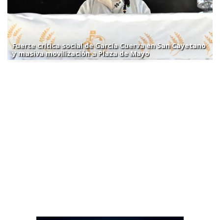
Fuerte crítica social de García Cuerva en San Cayetano
y masiva movilización a Plaza de Mayo