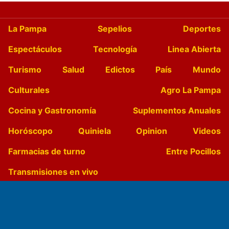
La Pampa
Sepelios
Deportes
Espectáculos
Tecnología
Linea Abierta
Turismo
Salud
Edictos
País
Mundo
Culturales
Agro La Pampa
Cocina y Gastronomía
Suplementos Anuales
Horóscopo
Quiniela
Opinion
Videos
Farmacias de turno
Entre Pocillos
Transmisiones en vivo
El Diario de Papel en DIGITAL