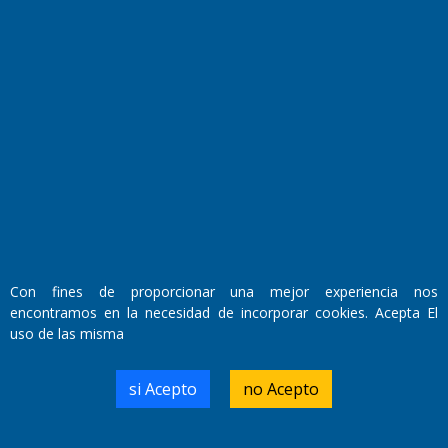
Fundado por el
Doctor Antonio Nemesio
Primera edición: Domingo 3 de Mayo de 1992
Miembro de ADIRA,ADEPA y CPPAL
Propietario: El Diario SRL
Con fines de proporcionar una mejor experiencia nos
Director Periodístico:
encontramos en la necesidad de incorporar cookies. Acepta El
Walter René Goñi
uso de las misma
si Acepto
no Acepto
Domicilio Legal: José Ingenieros 855,
Santa Rosa, La Pampa.
Número de Registro DNDA: