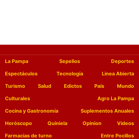
La Pampa
Sepelios
Deportes
Espectáculos
Tecnología
Linea Abierta
Turismo
Salud
Edictos
País
Mundo
Culturales
Agro La Pampa
Cocina y Gastronomía
Suplementos Anuales
Horóscopo
Quiniela
Opinion
Videos
Farmacias de turno
Entre Pocillos