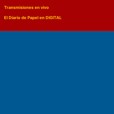
Transmisiones en vivo
El Diario de Papel en DIGITAL
Fundado por el
Doctor Antonio Nemesio
Primera edición: Domingo 3 de Mayo de 1992
Miembro de ADIRA,ADEPA y CPPAL
Propietario: El Diario SRL
Director Periodístico: