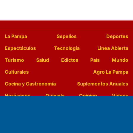
La Pampa
Sepelios
Deportes
Espectáculos
Tecnología
Linea Abierta
Turismo
Salud
Edictos
País
Mundo
Culturales
Agro La Pampa
Cocina y Gastronomía
Suplementos Anuales
Horóscopo
Quiniela
Opinion
Videos
Farmacias de turno
Entre Pocillos
Transmisiones en vivo
El Diario de Papel en DIGITAL