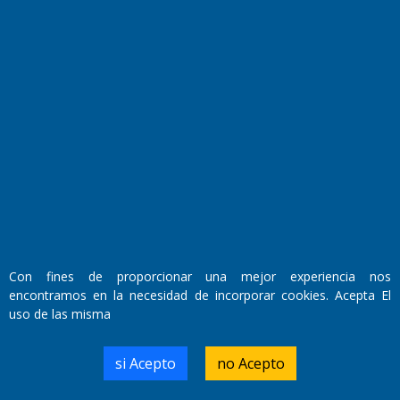
Fundado por el
Doctor Antonio Nemesio
Con fines de proporcionar una mejor experiencia nos
Primera edición: Domingo 3 de Mayo de 1992
encontramos en la necesidad de incorporar cookies. Acepta El
Miembro de ADIRA,ADEPA y CPPAL
uso de las misma
Propietario: El Diario SRL
Director Periodístico:
Walter René Goñi
si Acepto
no Acepto