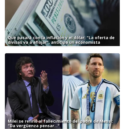
Qué pasará con la inflación y el dólar: "La oferta de
divisas va a aflojar", anticipa un economista
Milei se refirió al fallecimiento del padre de Messi:
"Da vergüenza pensar..."