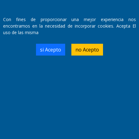
Fundado por el
Doctor Antonio Nemesio
Primera edición: Domingo 3 de Mayo de 1992
Con fines de proporcionar una mejor experiencia nos
Miembro de ADIRA,ADEPA y CPPAL
encontramos en la necesidad de incorporar cookies. Acepta El
Propietario: El Diario SRL
uso de las misma
Director Periodístico:
Walter René Goñi
si Acepto
no Acepto
Domicilio Legal: José Ingenieros 855,
Santa Rosa, La Pampa.
Número de Registro DNDA:
RL-2019-55551274-APN-DNDA#MJ
Edición #
9417
Fecha de Edición:
6/08/2026
Fecha de Inicio: 19/10/2000
Director General de Contenidos:
Dr. Jorge Ricardo Nemesio
Redacción, Administración,
Oficina Comercial y Planta Impresora: