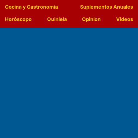
Cocina y Gastronomía
Suplementos Anuales
Horóscopo
Quiniela
Opinion
Videos
Farmacias de turno
Entre Pocillos
Transmisiones en vivo
El Diario de Papel en DIGITAL