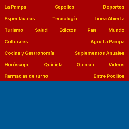
La Pampa
Sepelios
Deportes
Espectáculos
Tecnología
Linea Abierta
Turismo
Salud
Edictos
País
Mundo
Culturales
Agro La Pampa
Cocina y Gastronomía
Suplementos Anuales
Horóscopo
Quiniela
Opinion
Videos
Farmacias de turno
Entre Pocillos
Transmisiones en vivo
El Diario de Papel en DIGITAL