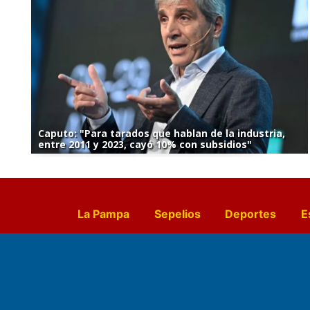
Caputo: "Para tarados que hablan de la industria,
entre 2011 y 2023, cayó 10% con subsidios"
La Pampa
Sepelios
Deportes
E
Culturales
Agro La Pampa
Cocin
Farmacias de turno
Entr