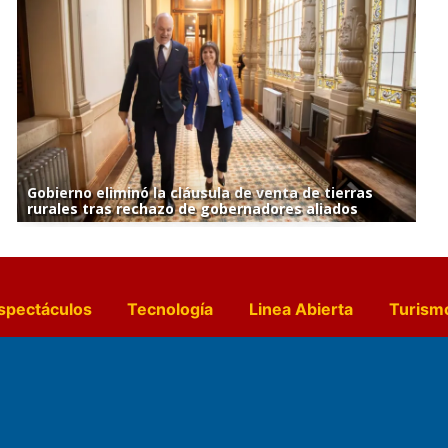
Gobierno eliminó la cláusula de venta de tierras
rurales tras rechazo de gobernadores aliados
spectáculos
Tecnología
Linea Abierta
Turism
a y Gastronomía
Suplementos Anuales
Horósc
e Pocillos
Transmisiones en vivo