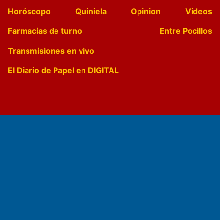
Horóscopo
Quiniela
Opinion
Videos
Farmacias de turno
Entre Pocillos
Transmisiones en vivo
El Diario de Papel en DIGITAL
Fundado por el
Doctor Antonio Nemesio