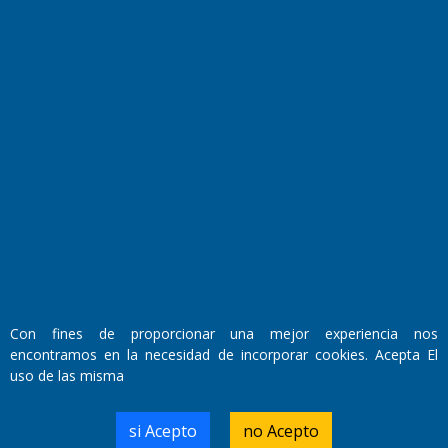
Fundado por el
Doctor Antonio Nemesio
Primera edición: Domingo 3 de Mayo de 1992
Miembro de ADIRA,ADEPA y CPPAL
Propietario: El Diario SRL
Director Periodístico:
Con fines de proporcionar una mejor experiencia nos
Walter René Goñi
encontramos en la necesidad de incorporar cookies. Acepta El
uso de las misma
Domicilio Legal: José Ingenieros 855,
si Acepto
no Acepto
Santa Rosa, La Pampa.