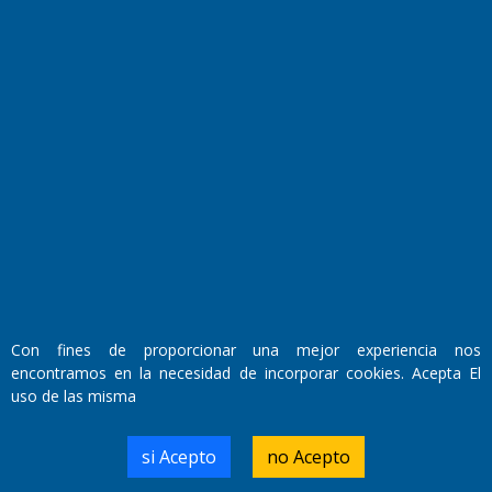
Fundado por el
Doctor Antonio Nemesio
Primera edición: Domingo 3 de Mayo de 1992
Miembro de ADIRA,ADEPA y CPPAL
Propietario: El Diario SRL
Director Periodístico:
Con fines de proporcionar una mejor experiencia nos
Walter René Goñi
encontramos en la necesidad de incorporar cookies. Acepta El
uso de las misma
Domicilio Legal: José Ingenieros 855,
si Acepto
no Acepto
Santa Rosa, La Pampa.
Número de Registro DNDA: