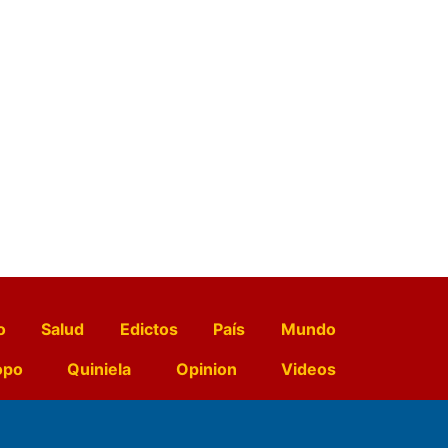
o
Salud
Edictos
País
Mundo
opo
Quiniela
Opinion
Videos
El Diario de Papel en DIGITAL