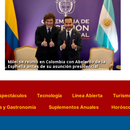
Milei se reunió en Colombia con Abelardo de la
Espriella antes de su asunción presidencial
spectáculos
Tecnología
Linea Abierta
Turism
a y Gastronomía
Suplementos Anuales
Horósc
e Pocillos
Transmisiones en vivo