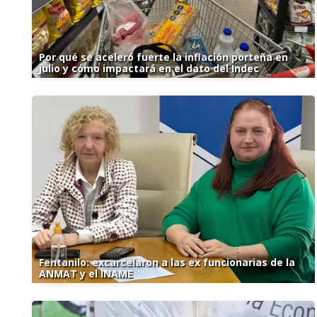
Por qué se aceleró fuerte la inflación porteña en
julio y cómo impactará en el dato del Indec
Fentanilo: excarcelaron a las ex funcionarias de la
ANMAT y el INAME