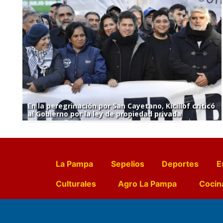
En la peregrinación por San Cayetano, Kicillof criticó
al Gobierno por la ley de propiedad privada
La Pampa
Sepelios
Deportes
E
Culturales
Agro La Pampa
Cocin
Farmacias de turno
Entr