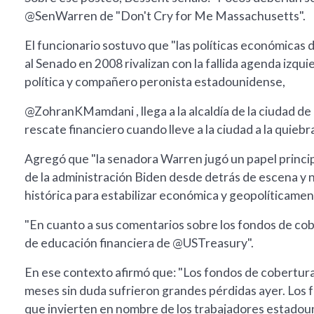
@SenWarren de "Don't Cry for Me Massachusetts".
El funcionario sostuvo que "las políticas económicas
al Senado en 2008 rivalizan con la fallida agenda izqui
política y compañero peronista estadounidense,
@ZohranKMamdani , llega a la alcaldía de la ciudad d
rescate financiero cuando lleve a la ciudad a la quiebra
Agregó que "la senadora Warren jugó un papel princip
de la administración Biden desde detrás de escena y
histórica para estabilizar económica y geopolíticame
"En cuanto a sus comentarios sobre los fondos de cobe
de educación financiera de @USTreasury".
En ese contexto afirmó que: "Los fondos de cobertura 
meses sin duda sufrieron grandes pérdidas ayer. Los 
que invierten en nombre de los trabajadores estadoun