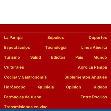
La Pampa
Sepelios
Deportes
Espectáculos
Tecnología
Linea Abierta
Turismo
Salud
Edictos
País
Mundo
Culturales
Agro La Pampa
Cocina y Gastronomía
Suplementos Anuales
Horóscopo
Quiniela
Opinion
Videos
Farmacias de turno
Entre Pocillos
Transmisiones en vivo