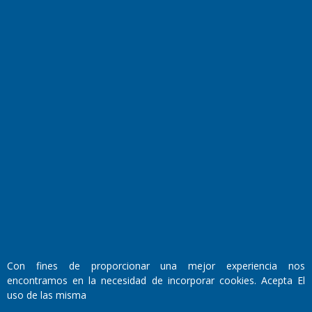
El Diario de Papel en DIGITAL
Fundado por el
Doctor Antonio Nemesio
Primera edición: Domingo 3 de Mayo de 1992
Miembro de ADIRA,ADEPA y CPPAL
Con fines de proporcionar una mejor experiencia nos
Propietario: El Diario SRL
Director Periodístico:
encontramos en la necesidad de incorporar cookies. Acepta El
Walter René Goñi
uso de las misma