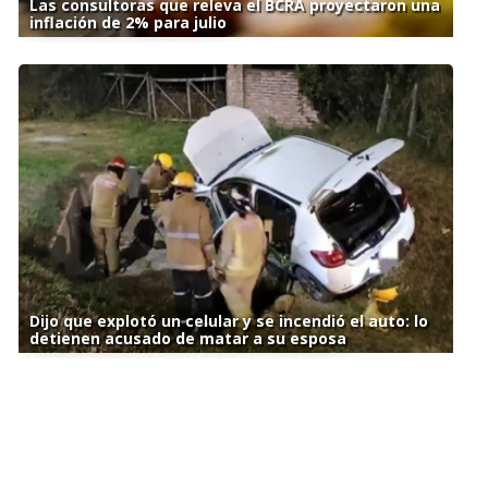
Las consultoras que releva el BCRA proyectaron una
inflación de 2% para julio
Dijo que explotó un celular y se incendió el auto: lo
detienen acusado de matar a su esposa