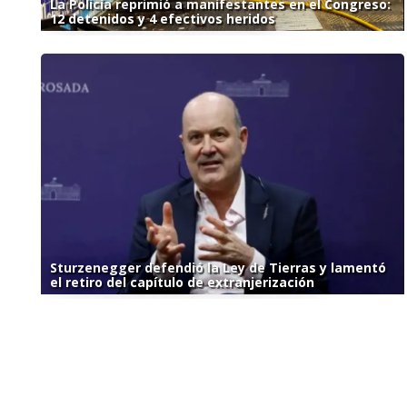
La Policía reprimió a manifestantes en el Congreso:
12 detenidos y 4 efectivos heridos
Sturzenegger defendió la Ley de Tierras y lamentó
el retiro del capítulo de extranjerización