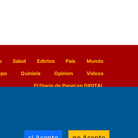
o
Salud
Edictos
País
Mundo
opo
Quiniela
Opinion
Videos
El Diario de Papel en DIGITAL
e Contenidos:
Nemesio
ración,
si Acepto
no Acepto