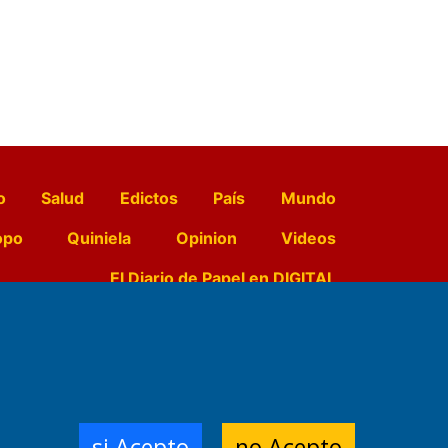
o
Salud
Edictos
País
Mundo
opo
Quiniela
Opinion
Videos
El Diario de Papel en DIGITAL
e Contenidos:
Nemesio
ración,
si Acepto
no Acepto