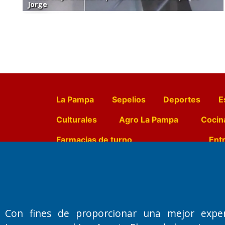
Jorge
La Pampa
Sepelios
Deportes
E
Culturales
Agro La Pampa
Cocin
Farmacias de turno
Entr
Fundado por el
Doctor Antonio 
Primera edición: Domingo 3 de May
Con fines de proporcionar una mejor expe
Miembro de ADIRA,ADEPA y CPPAL