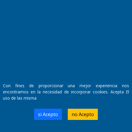
Fundado por el
Doctor Antonio Nemesio
Primera edición: Domingo 3 de Mayo de 1992
Miembro de ADIRA,ADEPA y CPPAL
Propietario: El Diario SRL
Director Periodístico:
Walter René Goñi
Con fines de proporcionar una mejor experiencia nos
encontramos en la necesidad de incorporar cookies. Acepta El
Domicilio Legal: José Ingenieros 855,
uso de las misma
Santa Rosa, La Pampa.
Número de Registro DNDA:
RL-2019-55551274-APN-DNDA#MJ
si Acepto
no Acepto
Edición #
9421
Fecha de Edición:
10/08/2026
Fecha de Inicio: 19/10/2000