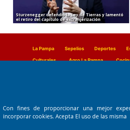
Sturzenegger defendió la Ley de Tierras y lamentó
el retiro del capítulo de extranjerización
La Pampa
Sepelios
Deportes
E
Culturales
Agro La Pampa
Cocin
Farmacias de turno
Entr
Fundado por el
Doctor Antonio 
Con fines de proporcionar una mejor expe
Primera edición: Domingo 3 de May
incorporar cookies. Acepta El uso de las misma
Miembro de ADIRA,ADEPA y CPPAL
Propietario: El Diario SRL
Director Periodístico: