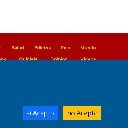
o
Salud
Edictos
País
Mundo
opo
Quiniela
Opinion
Videos
El Diario de Papel en DIGITAL
e Contenidos:
Nemesio
si Acepto
no Acepto
ración,
 Planta Impresora:
,