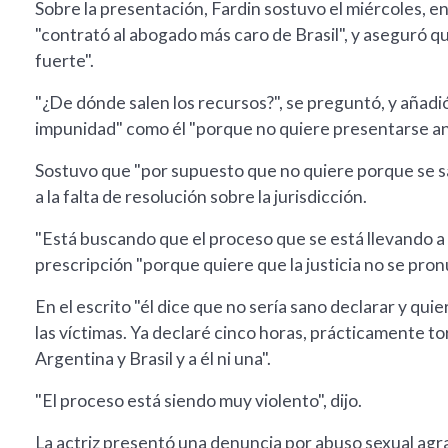
Sobre la presentación, Fardin sostuvo el miércoles, 
"contrató al abogado más caro de Brasil", y aseguró q
fuerte".
"¿De dónde salen los recursos?", se preguntó, y añadi
impunidad" como él "porque no quiere presentarse ante
Sostuvo que "por supuesto que no quiere porque se sab
a la falta de resolución sobre la jurisdicción.
"Está buscando que el proceso que se está llevando a c
prescripción "porque quiere que la justicia no se pron
En el escrito "él dice que no sería sano declarar y quie
las víctimas. Ya declaré cinco horas, prácticamente to
Argentina y Brasil y a él ni una".
"El proceso está siendo muy violento", dijo.
La actriz presentó una denuncia por abuso sexual ag