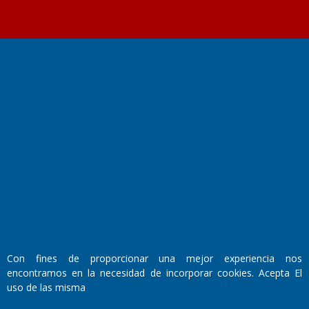
Fundado por el
Doctor Antonio Nemesio
Primera edición: Domingo 3 de Mayo de 1992
Miembro de ADIRA,ADEPA y CPPAL
Propietario: El Diario SRL
Director Periodístico:
Walter René Goñi
Con fines de proporcionar una mejor experiencia nos
encontramos en la necesidad de incorporar cookies. Acepta El
Domicilio Legal: José Ingenieros 855,
uso de las misma
Santa Rosa, La Pampa.
Número de Registro DNDA: