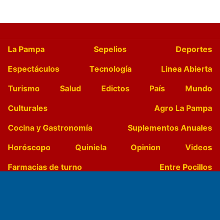
La Pampa
Sepelios
Deportes
Espectáculos
Tecnología
Linea Abierta
Turismo
Salud
Edictos
País
Mundo
Culturales
Agro La Pampa
Cocina y Gastronomía
Suplementos Anuales
Horóscopo
Quiniela
Opinion
Videos
Farmacias de turno
Entre Pocillos
Transmisiones en vivo
El Diario de Papel en DIGITAL