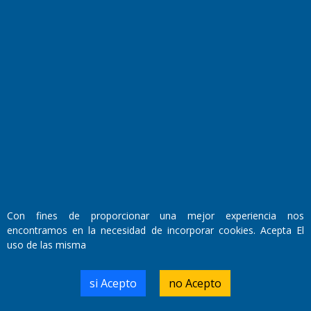
Fundado por el
Doctor Antonio Nemesio
Primera edición: Domingo 3 de Mayo de 1992
Con fines de proporcionar una mejor experiencia nos
Miembro de ADIRA,ADEPA y CPPAL
Propietario: El Diario SRL
encontramos en la necesidad de incorporar cookies. Acepta El
Director Periodístico:
uso de las misma
Walter René Goñi
si Acepto
no Acepto
Domicilio Legal: José Ingenieros 855,