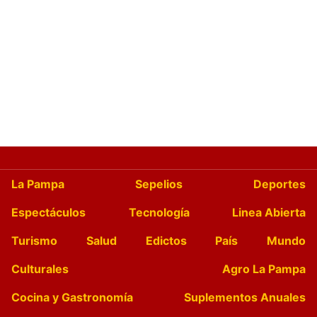
La Pampa
Sepelios
Deportes
Espectáculos
Tecnología
Linea Abierta
Turismo
Salud
Edictos
País
Mundo
Culturales
Agro La Pampa
Cocina y Gastronomía
Suplementos Anuales