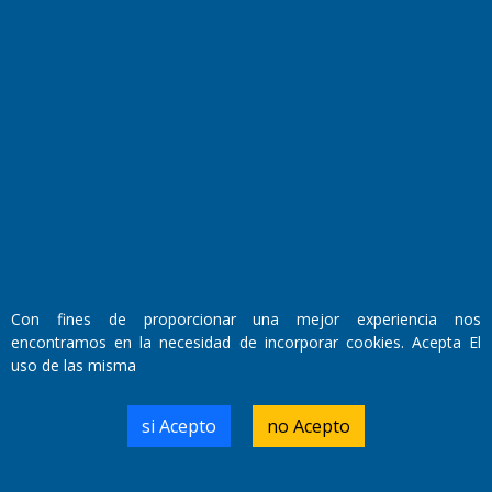
Fundado por el
Doctor Antonio Nemesio
Primera edición: Domingo 3 de Mayo de 1992
Miembro de ADIRA,ADEPA y CPPAL
Propietario: El Diario SRL
Director Periodístico:
Walter René Goñi
Con fines de proporcionar una mejor experiencia nos
encontramos en la necesidad de incorporar cookies. Acepta El
uso de las misma
Domicilio Legal: José Ingenieros 855,
Santa Rosa, La Pampa.
Número de Registro DNDA:
si Acepto
no Acepto
RL-2019-55551274-APN-DNDA#MJ
Edición #
9420
Fecha de Edición:
9/08/2026