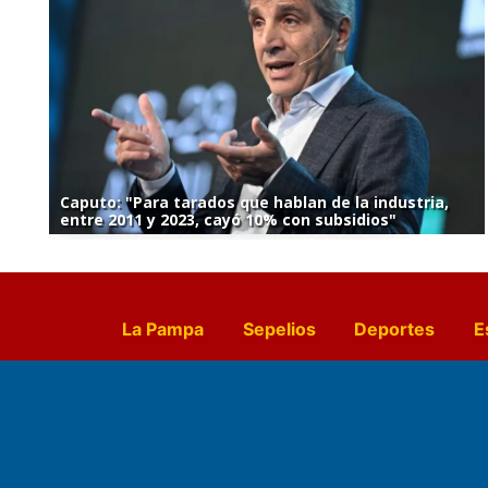
Caputo: "Para tarados que hablan de la industria,
entre 2011 y 2023, cayó 10% con subsidios"
La Pampa
Sepelios
Deportes
E
Culturales
Agro La Pampa
Cocin
Farmacias de turno
Entr