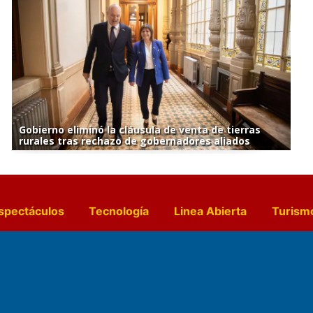
Gobierno eliminó la cláusula de venta de tierras
rurales tras rechazo de gobernadores aliados
spectáculos
Tecnología
Linea Abierta
Turism
a y Gastronomía
Suplementos Anuales
Horósc
e Pocillos
Transmisiones en vivo