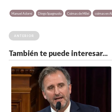
Manuel Adorni
Diego Spagnuolo
Coimas de Milei
coimas en 
ANTERIOR
También te puede interesar...