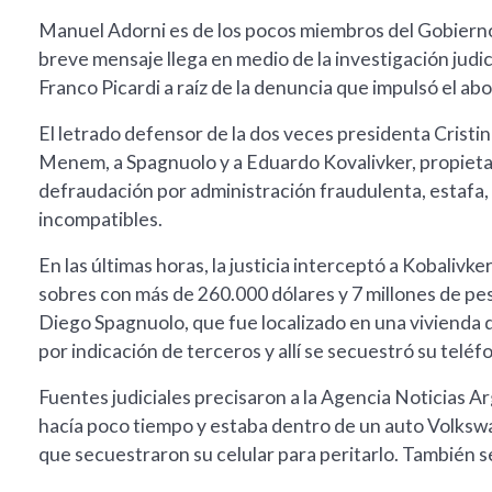
Manuel Adorni es de los pocos miembros del Gobierno 
breve mensaje llega en medio de la investigación judici
Franco Picardi a raíz de la denuncia que impulsó el a
El letrado defensor de la dos veces presidenta Cristi
Menem, a Spagnuolo y a Eduardo Kovalivker, propietari
defraudación por administración fraudulenta, estafa, 
incompatibles.
En las últimas horas, la justicia interceptó a Kobaliv
sobres con más de 260.000 dólares y 7 millones de pes
Diego Spagnuolo, que fue localizado en una vivienda d
por indicación de terceros y allí se secuestró su teléfo
Fuentes judiciales precisaron a la Agencia Noticias 
hacía poco tiempo y estaba dentro de un auto Volksw
que secuestraron su celular para peritarlo. También