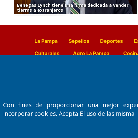
Benegas Lynch tiene una firma dedicada a vender
tierras a extranjeros
La Pampa
Sepelios
Deportes
E
Culturales
Agro La Pampa
Cocin
Farmacias de turno
Entr
Fundado por el
Doctor Antonio 
Con fines de proporcionar una mejor expe
Primera edición: Domingo 3 de May
incorporar cookies. Acepta El uso de las misma
Miembro de ADIRA,ADEPA y CPPAL
Propietario: El Diario SRL
Director Periodístico:
Walter René Goñi