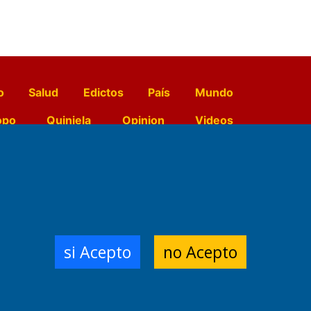
o
Salud
Edictos
País
Mundo
opo
Quiniela
Opinion
Videos
El Diario de Papel en DIGITAL
e Contenidos:
Nemesio
si Acepto
no Acepto
ración,
 Planta Impresora:
,
a, Argentina.
/18/19/20