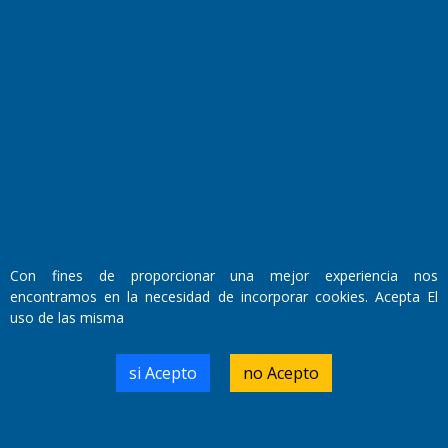
Fundado por el
Doctor Antonio Nemesio
Primera edición: Domingo 3 de Mayo de 1992
Miembro de ADIRA,ADEPA y CPPAL
Propietario: El Diario SRL
Director Periodístico:
Walter René Goñi
Con fines de proporcionar una mejor experiencia nos
encontramos en la necesidad de incorporar cookies. Acepta El
uso de las misma
Domicilio Legal: José Ingenieros 855,
Santa Rosa, La Pampa.
Número de Registro DNDA:
si Acepto
no Acepto
RL-2019-55551274-APN-DNDA#MJ
Edición #
9418
Fecha de Edición:
7/08/2026
Fecha de Inicio: 19/10/2000