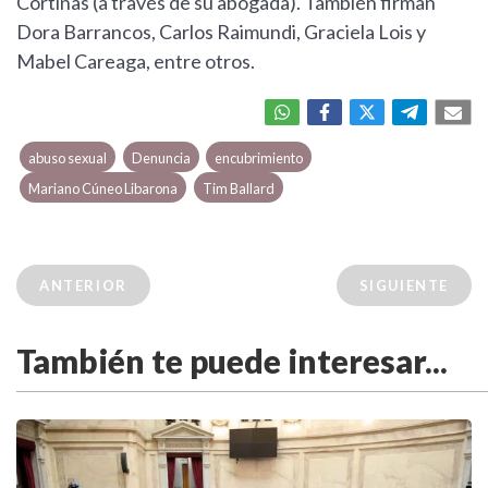
Cortiñas (a través de su abogada). También firman
Dora Barrancos, Carlos Raimundi, Graciela Lois y
Mabel Careaga, entre otros.
abuso sexual
Denuncia
encubrimiento
Mariano Cúneo Libarona
Tim Ballard
ANTERIOR
SIGUIENTE
También te puede interesar...