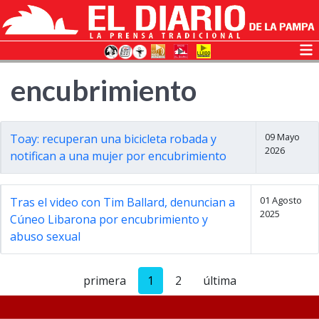
encubrimiento
09 Mayo
Toay: recuperan una bicicleta robada y
2026
notifican a una mujer por encubrimiento
01 Agosto
Tras el video con Tim Ballard, denuncian a
2025
Cúneo Libarona por encubrimiento y
abuso sexual
primera
1
2
última