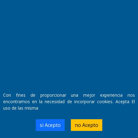
Fundado por el
Doctor Antonio Nemesio
Primera edición: Domingo 3 de Mayo de 1992
Miembro de ADIRA,ADEPA y CPPAL
Propietario: El Diario SRL
Director Periodístico:
Walter René Goñi
Con fines de proporcionar una mejor experiencia nos
encontramos en la necesidad de incorporar cookies. Acepta El
Domicilio Legal: José Ingenieros 855,
uso de las misma
Santa Rosa, La Pampa.
Número de Registro DNDA:
RL-2019-55551274-APN-DNDA#MJ
si Acepto
no Acepto
Edición #
9418
Fecha de Edición:
7/08/2026