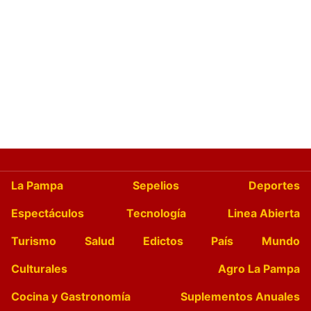
La Pampa
Sepelios
Deportes
Espectáculos
Tecnología
Linea Abierta
Turismo
Salud
Edictos
País
Mundo
Culturales
Agro La Pampa
Cocina y Gastronomía
Suplementos Anuales