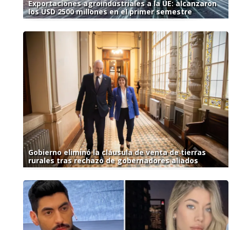
Exportaciones agroindustriales a la UE: alcanzaron
los USD 2500 millones en el primer semestre
Gobierno eliminó la cláusula de venta de tierras
rurales tras rechazo de gobernadores aliados