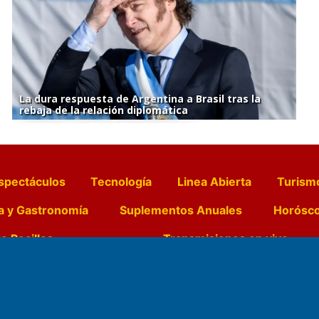
La dura respuesta de Argentina a Brasil tras la
rebaja de la relación diplomática
spectáculos
Tecnología
Linea Abierta
Turism
a y Gastronomía
Suplementos Anuales
Horósc
e Pocillos
Transmisiones en vivo