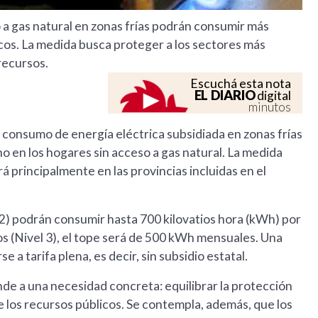
 a gas natural en zonas frías podrán consumir más
icos. La medida busca proteger a los sectores más
 recursos.
Escuchá esta nota
EL DIARIO
digital
minutos
l consumo de energía eléctrica subsidiada en zonas frías
erno en los hogares sin acceso a gas natural. La medida
rá principalmente en las provincias incluidas en el
 2) podrán consumir hasta 700 kilovatios hora (kWh) por
s (Nivel 3), el tope será de 500 kWh mensuales. Una
a tarifa plena, es decir, sin subsidio estatal.
nde a una necesidad concreta: equilibrar la protección
e los recursos públicos. Se contempla, además, que los