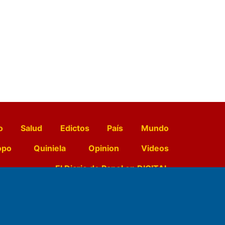
o
Salud
Edictos
País
Mundo
opo
Quiniela
Opinion
Videos
El Diario de Papel en DIGITAL