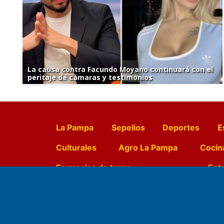
La causa contra Facundo Moyano continuará con el
peritaje de cámaras y testimonios
La Pampa
Sepelios
Deportes
E
Culturales
Agro La Pampa
Cocin
Farmacias de turno
Entr