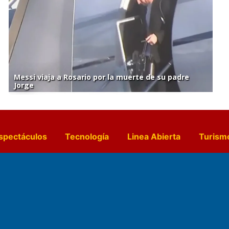
Messi viaja a Rosario por la muerte de su padre
Jorge
spectáculos
Tecnología
Linea Abierta
Turism
a y Gastronomía
Suplementos Anuales
Horósc
e Pocillos
Transmisiones en vivo