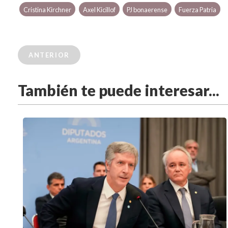
Cristina Kirchner
Axel Kicillof
PJ bonaerense
Fuerza Patria
ANTERIOR
También te puede interesar...