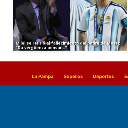
Milei se refirió al fallecimiento del padre de Messi:
"Da vergüenza pensar..."
La Pampa
Sepelios
Deportes
E
Culturales
Agro La Pampa
Cocin
Farmacias de turno
Entr