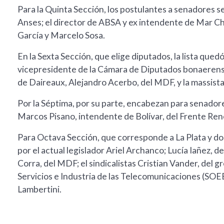
Para la Quinta Sección, los postulantes a senadores s
Anses; el director de ABSA y ex intendente de Mar Ch
García y Marcelo Sosa.
En la Sexta Sección, que elige diputados, la lista que
vicepresidente de la Cámara de Diputados bonaerense
de Daireaux, Alejandro Acerbo, del MDF, y la massista 
Por la Séptima, por su parte, encabezan para senadores
Marcos Pisano, intendente de Bolívar, del Frente Reno
Para Octava Sección, que corresponde a La Plata y do
por el actual legislador Ariel Archanco; Lucía Iañez, 
Corra, del MDF; el sindicalistas Cristian Vander, del 
Servicios e Industria de las Telecomunicaciones (SOEE
Lambertini.