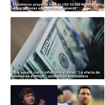
El Gobierno proyecta más de USD 50.000 millones en
exportaciones energéticas y mineras
Qué pasará con la inflación y el dólar: "La oferta de
divisas va a aflojar", anticipa un economista