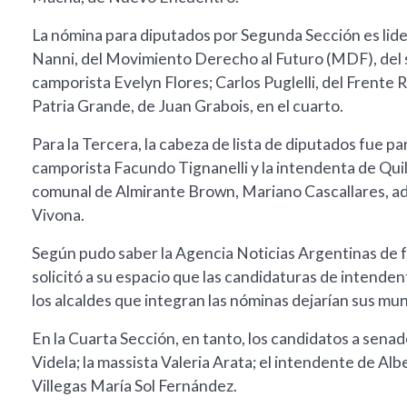
La nómina para diputados por Segunda Sección es lide
Nanni, del Movimiento Derecho al Futuro (MDF), del se
camporista Evelyn Flores; Carlos Puglelli, del Frente 
Patria Grande, de Juan Grabois, en el cuarto.
Para la Tercera, la cabeza de lista de diputados fue 
camporista Facundo Tignanelli y la intendenta de Quil
comunal de Almirante Brown, Mariano Cascallares, ade
Vivona.
Según pudo saber la Agencia Noticias Argentinas de fu
solicitó a su espacio que las candidaturas de intenden
los alcaldes que integran las nóminas dejarían sus mun
En la Cuarta Sección, en tanto, los candidatos a sena
Videla; la massista Valeria Arata; el intendente de Al
Villegas María Sol Fernández.