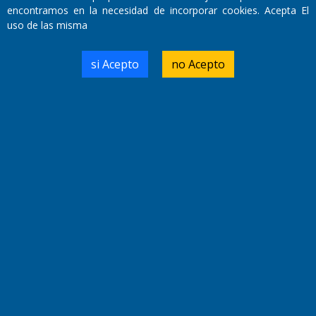
encontramos en la necesidad de incorporar cookies. Acepta El
uso de las misma
Domicilio Legal: José Ingenieros 855,
Santa Rosa, La Pampa.
si Acepto
no Acepto
Número de Registro DNDA:
RL-2019-55551274-APN-DNDA#MJ
Edición #
9417
Fecha de Edición:
6/08/2026
Fecha de Inicio: 19/10/2000
Director General de Contenidos:
Dr. Jorge Ricardo Nemesio
Redacción, Administración,
Oficina Comercial y Planta Impresora:
José Ingenieros 855,
Santa Rosa, La Pampa, Argentina.
Tel: (02954) 411117/18/19/20
Cel: +54 2954 535213