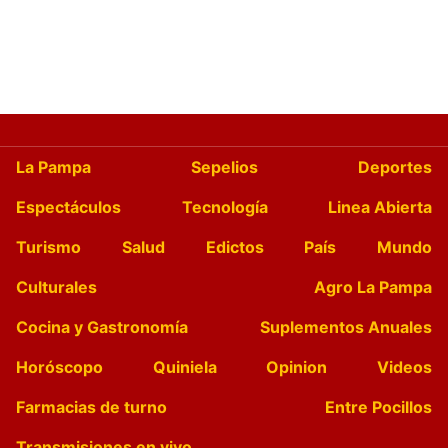
La Pampa
Sepelios
Deportes
Espectáculos
Tecnología
Linea Abierta
Turismo
Salud
Edictos
País
Mundo
Culturales
Agro La Pampa
Cocina y Gastronomía
Suplementos Anuales
Horóscopo
Quiniela
Opinion
Videos
Farmacias de turno
Entre Pocillos
Transmisiones en vivo