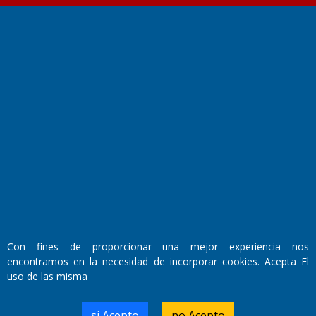
Fundado por el
Doctor Antonio Nemesio
Primera edición: Domingo 3 de Mayo de 1992
Miembro de ADIRA,ADEPA y CPPAL
Propietario: El Diario SRL
Director Periodístico:
Walter René Goñi
Con fines de proporcionar una mejor experiencia nos
encontramos en la necesidad de incorporar cookies. Acepta El
uso de las misma
Domicilio Legal: José Ingenieros 855,
Santa Rosa, La Pampa.
Número de Registro DNDA:
si Acepto
no Acepto