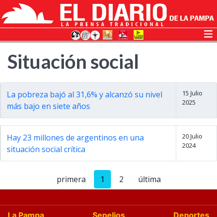
Situación social
15 Julio
La pobreza bajó al 31,6% y alcanzó su nivel
2025
más bajo en siete años
20 Julio
Hay 23 millones de argentinos en una
2024
situación social crítica
primera
1
2
última
La Pampa
Sepelios
Deportes