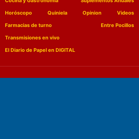
Cocina y Gastronomía
Suplementos Anuales
Horóscopo
Quiniela
Opinion
Videos
Farmacias de turno
Entre Pocillos
Transmisiones en vivo
El Diario de Papel en DIGITAL