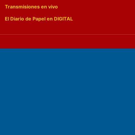
Transmisiones en vivo
El Diario de Papel en DIGITAL
Fundado por el
Doctor Antonio Nemesio
Primera edición: Domingo 3 de Mayo de 1992
Miembro de ADIRA,ADEPA y CPPAL
Propietario: El Diario SRL
Director Periodístico: