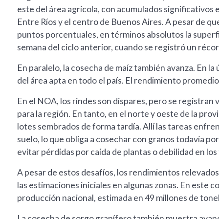
este del área agrícola, con acumulados significativos
Entre Ríos y el centro de Buenos Aires. A pesar de qu
puntos porcentuales, en términos absolutos la superfi
semana del ciclo anterior, cuando se registró un récor
En paralelo, la cosecha de maíz también avanza. En la
del área apta en todo el país. El rendimiento promedio
En el NOA, los rindes son dispares, pero se registran
para la región. En tanto, en el norte y oeste de la pr
lotes sembrados de forma tardía. Allí las tareas enfr
suelo, lo que obliga a cosechar con granos todavía po
evitar pérdidas por caída de plantas o debilidad en los 
A pesar de estos desafíos, los rendimientos relevado
las estimaciones iniciales en algunas zonas. En este 
producción nacional, estimada en 49 millones de tone
La cosecha de sorgo granífero también muestra avanc