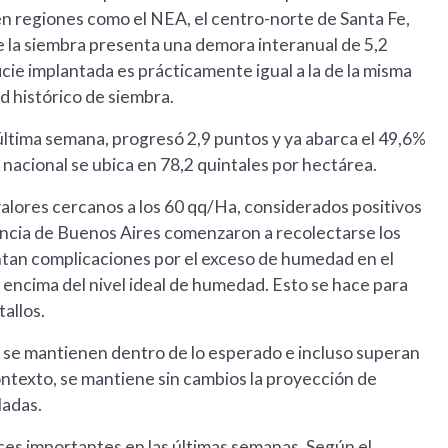
 en regiones como el NEA, el centro-norte de Santa Fe,
e la siembra presenta una demora interanual de 5,2
cie implantada es prácticamente igual a la de la misma
d histórico de siembra.
 última semana, progresó 2,9 puntos y ya abarca el 49,6%
 nacional se ubica en 78,2 quintales por hectárea.
 valores cercanos a los 60 qq/Ha, considerados positivos
ovincia de Buenos Aires comenzaron a recolectarse los
entan complicaciones por el exceso de humedad en el
r encima del nivel ideal de humedad. Esto se hace para
tallos.
s se mantienen dentro de lo esperado e incluso superan
contexto, se mantiene sin cambios la proyección de
ladas.
es importantes en las últimas semanas. Según el