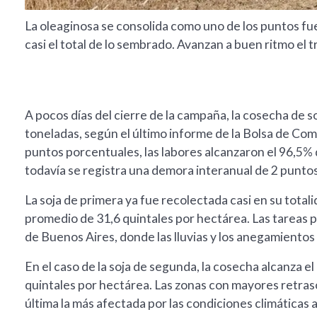
La oleaginosa se consolida como uno de los puntos fu
casi el total de lo sembrado. Avanzan a buen ritmo el t
A pocos días del cierre de la campaña, la cosecha de s
toneladas, según el último informe de la Bolsa de Co
puntos porcentuales, las labores alcanzaron el 96,5% 
todavía se registra una demora interanual de 2 puntos
La soja de primera ya fue recolectada casi en su tota
promedio de 31,6 quintales por hectárea. Las tareas 
de Buenos Aires, donde las lluvias y los anegamientos d
En el caso de la soja de segunda, la cosecha alcanza 
quintales por hectárea. Las zonas con mayores retraso
última la más afectada por las condiciones climáticas 