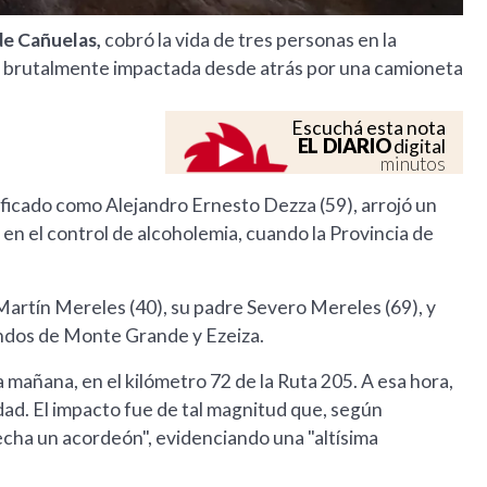
 de Cañuelas,
cobró la vida de tres personas en la
 brutalmente impactada desde atrás por una camioneta
Escuchá esta nota
EL DIARIO
digital
minutos
ificado como Alejandro Ernesto Dezza (59), arrojó un
 en el control de alcoholemia, cuando la Provincia de
Martín Mereles (40), su padre Severo Mereles (69), y
ndos de Monte Grande y Ezeiza.
la mañana, en el kilómetro 72 de la Ruta 205. A esa hora,
ridad. El impacto fue de tal magnitud que, según
echa un acordeón", evidenciando una "altísima