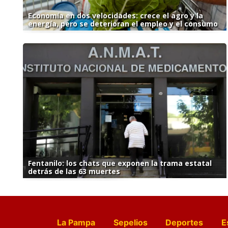
Economía en dos velocidades: crece el agro y la
energía, pero se deterioran el empleo y el consumo
Fentanilo: los chats que exponen la trama estatal
detrás de las 63 muertes
La Pampa
Sepelios
Deportes
E