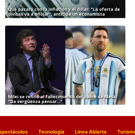
Qué pasará con la inflación y el dólar: "La oferta de
divisas va a aflojar", anticipa un economista
Milei se refirió al fallecimiento del padre de Messi:
"Da vergüenza pensar..."
spectáculos
Tecnología
Linea Abierta
Turism