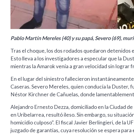
Pablo Martín Mereles (40) y su papá, Severo (69), muri
Tras el choque, los dos rodados quedaron detenidos en
Esto lleva a los investigadores a especular que la Du
mientras la Amarok venía a gran velocidad sin lograr f
En el lugar del siniestro fallecieron instantáneame
Caseras. Severo Mereles, quien conducía la Duster, f
Néstor Kirchner de Cañuelas, donde lamentablemente
Alejandro Ernesto Dezza, domiciliado en la Ciudad de
en Uribelarrea, resultó ileso. Sin embargo, su situación
homicidio culposo". El fiscal Javier Berlingieri, de la U
juzgado de garantías, cuya resolución se espera para 