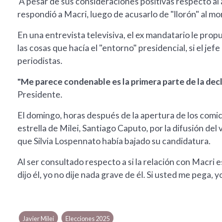
A pesar de sus consideraciones positivas respecto al 
respondió a Macri, luego de acusarlo de "llorón" al m
En una entrevista televisiva, el ex mandatario le propu
las cosas que hacía el "entorno" presidencial, si el j
periodistas.
"Me parece condenable es la primera parte de la decl
Presidente.
El domingo, horas después de la apertura de los comic
estrella de Milei, Santiago Caputo, por la difusión del 
que Silvia Lospennato había bajado su candidatura.
Al ser consultado respecto a si la relación con Macri 
dijo él, yo no dije nada grave de él. Si usted me pega, 
Javier Milei
Elecciones 2025