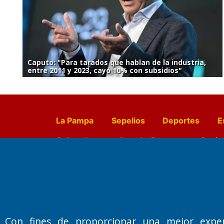
Caputo: "Para tarados que hablan de la industria,
entre 2011 y 2023, cayó 10% con subsidios"
La Pampa
Sepelios
Deportes
E
Culturales
Agro La Pampa
Cocin
Farmacias de turno
Entr
Con fines de proporcionar una mejor expe
Fundado por el
Doctor Antonio 