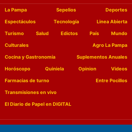
La Pampa
Sepelios
Deportes
Espectáculos
Tecnología
Linea Abierta
Turismo
Salud
Edictos
País
Mundo
Culturales
Agro La Pampa
Cocina y Gastronomía
Suplementos Anuales
Horóscopo
Quiniela
Opinion
Videos
Farmacias de turno
Entre Pocillos
Transmisiones en vivo
El Diario de Papel en DIGITAL