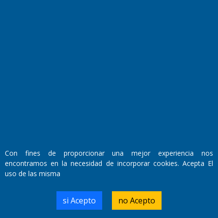
Fundado por el
Doctor Antonio Nemesio
Primera edición: Domingo 3 de Mayo de 1992
Miembro de ADIRA,ADEPA y CPPAL
Propietario: El Diario SRL
Director Periodístico:
Walter René Goñi
Con fines de proporcionar una mejor experiencia nos
encontramos en la necesidad de incorporar cookies. Acepta El
uso de las misma
Domicilio Legal: José Ingenieros 855,
Santa Rosa, La Pampa.
Número de Registro DNDA:
si Acepto
no Acepto
RL-2019-55551274-APN-DNDA#MJ
Edición #
9417