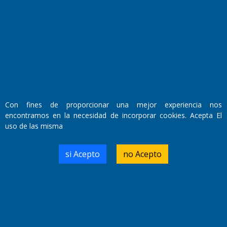
El Diario de Papel en DIGITAL
Con fines de proporcionar una mejor experiencia nos
encontramos en la necesidad de incorporar cookies. Acepta El
uso de las misma
si Acepto
no Acepto
Fundado por el
Doctor Antonio Nemesio
Primera edición: Domingo 3 de Mayo de 1992
Miembro de ADIRA,ADEPA y CPPAL
Propietario: El Diario SRL
Director Periodístico:
Walter René Goñi