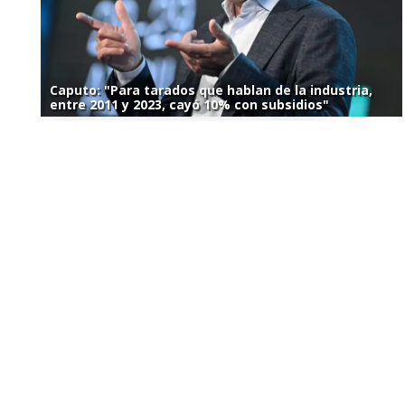
Caputo: "Para tarados que hablan de la industria,
entre 2011 y 2023, cayó 10% con subsidios"