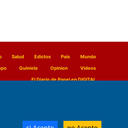
o
Salud
Edictos
País
Mundo
opo
Quiniela
Opinion
Videos
El Diario de Papel en DIGITAL
e Contenidos:
Nemesio
ración,
si Acepto
no Acepto