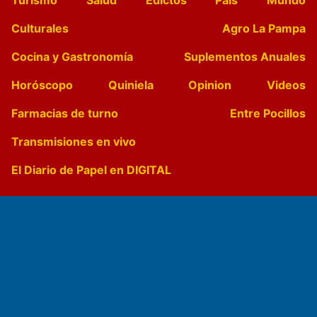
Culturales
Agro La Pampa
Cocina y Gastronomía
Suplementos Anuales
Horóscopo
Quiniela
Opinion
Videos
Farmacias de turno
Entre Pocillos
Transmisiones en vivo
El Diario de Papel en DIGITAL