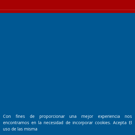
Fundado por el
Doctor Antonio Nemesio
Primera edición: Domingo 3 de Mayo de 1992
Miembro de ADIRA,ADEPA y CPPAL
Propietario: El Diario SRL
Director Periodístico:
Walter René Goñi
Con fines de proporcionar una mejor experiencia nos
encontramos en la necesidad de incorporar cookies. Acepta El
uso de las misma
Domicilio Legal: José Ingenieros 855,