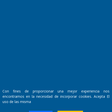
Fundado por el
Doctor Antonio Nemesio
Primera edición: Domingo 3 de Mayo de 1992
Miembro de ADIRA,ADEPA y CPPAL
Propietario: El Diario SRL
Director Periodístico:
Con fines de proporcionar una mejor experiencia nos
Walter René Goñi
encontramos en la necesidad de incorporar cookies. Acepta El
uso de las misma
Domicilio Legal: José Ingenieros 855,