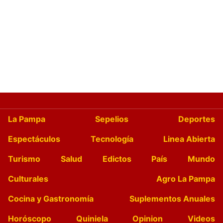
La Pampa
Sepelios
Deportes
Espectáculos
Tecnología
Linea Abierta
Turismo
Salud
Edictos
País
Mundo
Culturales
Agro La Pampa
Cocina y Gastronomía
Suplementos Anuales
Horóscopo
Quiniela
Opinion
Videos