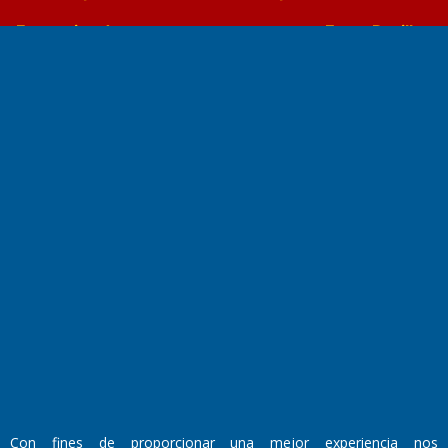
Farmacias de turno
Entre Pocillos
Transmisiones en vivo
El Diario de Papel en DIGITAL
Fundado por el
Doctor Antonio Nemesio
Primera edición: Domingo 3 de Mayo de 1992
Con fines de proporcionar una mejor experiencia nos