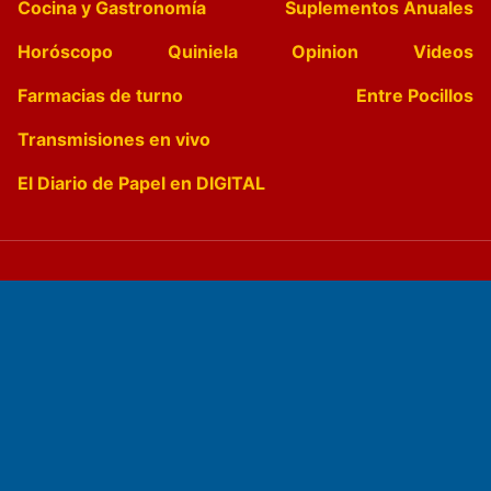
Cocina y Gastronomía
Suplementos Anuales
Horóscopo
Quiniela
Opinion
Videos
Farmacias de turno
Entre Pocillos
Transmisiones en vivo
El Diario de Papel en DIGITAL