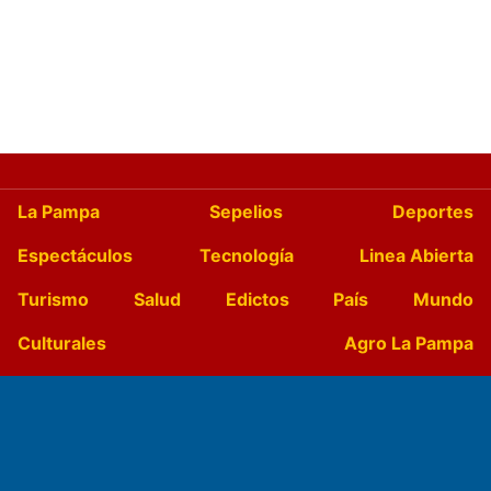
La Pampa
Sepelios
Deportes
Espectáculos
Tecnología
Linea Abierta
Turismo
Salud
Edictos
País
Mundo
Culturales
Agro La Pampa
Cocina y Gastronomía
Suplementos Anuales
Horóscopo
Quiniela
Opinion
Videos
Farmacias de turno
Entre Pocillos