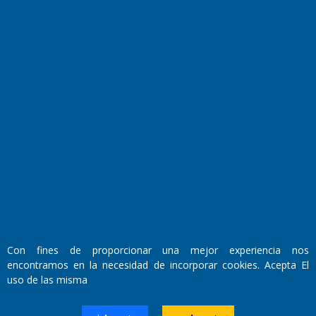
Transmisiones en vivo
El Diario de Papel en DIGITAL
Con fines de proporcionar una mejor experiencia nos
Fundado por el
Doctor Antonio Nemesio
encontramos en la necesidad de incorporar cookies. Acepta El
Primera edición: Domingo 3 de Mayo de 1992
uso de las misma
Miembro de ADIRA,ADEPA y CPPAL
Propietario: El Diario SRL
Director Periodístico: