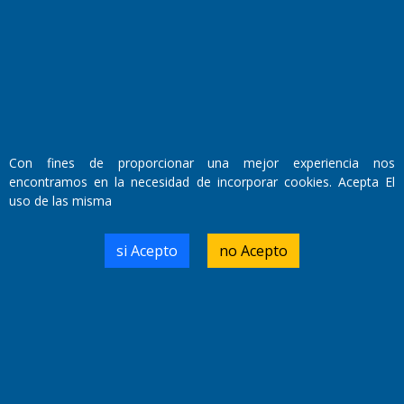
El Diario de Papel en DIGITAL
Con fines de proporcionar una mejor experiencia nos
encontramos en la necesidad de incorporar cookies. Acepta El
uso de las misma
si Acepto
no Acepto
Fundado por el
Doctor Antonio Nemesio
Primera edición: Domingo 3 de Mayo de 1992
Miembro de ADIRA,ADEPA y CPPAL
Propietario: El Diario SRL
Director Periodístico:
Walter René Goñi